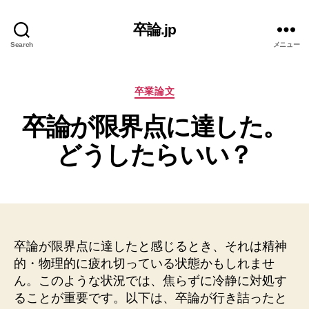
卒論.jp
Search
メニュー
カ
卒業論文
テ
卒論が限界点に達した。
ゴ
リ
どうしたらいい？
ー
卒論が限界点に達したと感じるとき、それは精神
的・物理的に疲れ切っている状態かもしれませ
ん。このような状況では、焦らずに冷静に対処す
ることが重要です。以下は、卒論が行き詰ったと