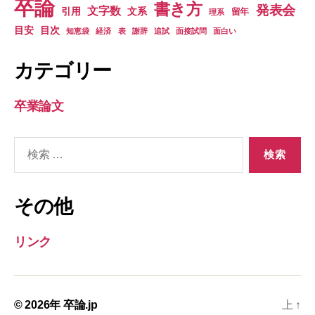
卒論
書き方
発表会
文字数
引用
文系
留年
理系
目安
目次
知恵袋
経済
表
謝辞
追試
面接試問
面白い
カテゴリー
卒業論文
検
索
対
象:
その他
リンク
© 2026年
卒論.jp
上
↑