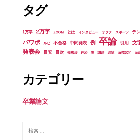
タグ
2万字
テ
1万字
とは
ZOOM
インタビュー
オタク
スポーツ
卒論
パワポ
例
文
不合格
中間発表
引用
ルビ
発表会
目安
目次
知恵袋
経済
表
謝辞
追試
面接試問
面
カテゴリー
卒業論文
検
索