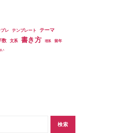
テーマ
ンプレ
テンプレート
書き方
字数
文系
留年
理系
白い