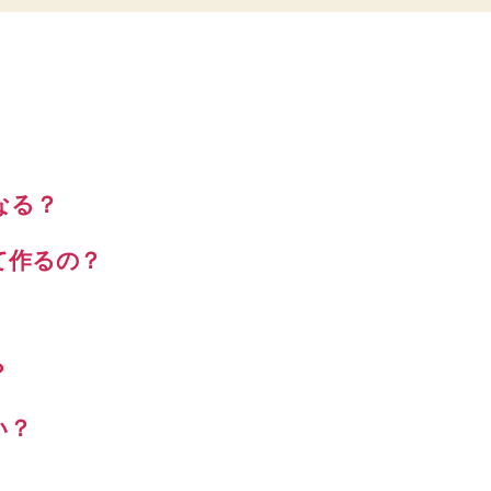
なる？
て作るの？
？
い？