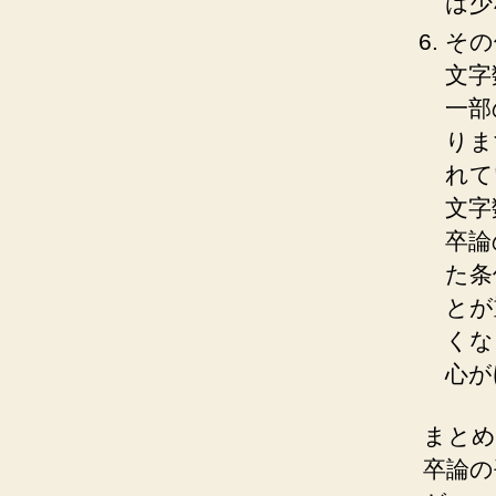
は少
その
文字数
一部
りま
れて
文字
卒論
た条
とが
くな
心が
まとめ
卒論の