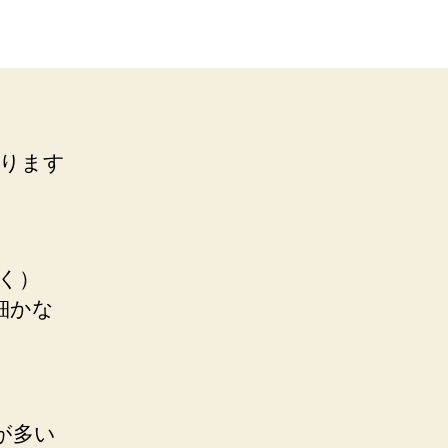
なります
除く）
細かな
が多い