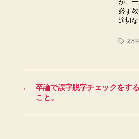
が、一
必ず教
適切な
2万
タ
グ
←
卒論で誤字脱字チェックをす
こと。