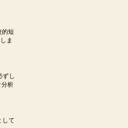
較的短
動しま
必ずし
な分析
として