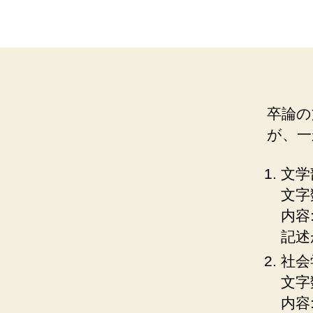
卒論の
が、一
文学
文字
内容
記述
社会
文字数
内容