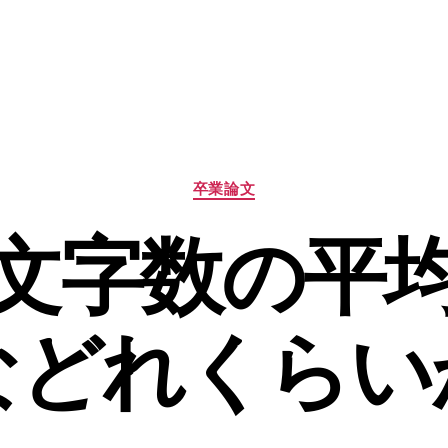
カ
卒業論文
テ
ゴ
文字数の平
リ
ー
などれくらい