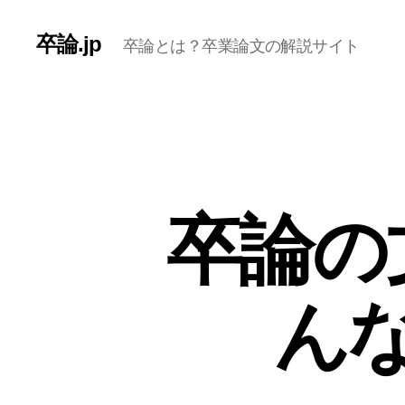
卒論.jp
卒論とは？卒業論文の解説サイト
卒論の
ん