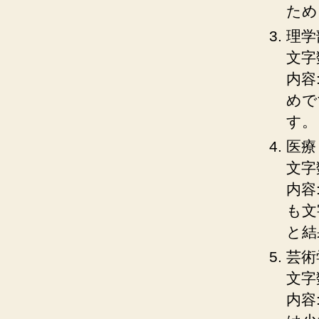
ため
理学
文字数
内容
めで
す。
医療
文字数
内容
も文
と結
芸術
文字数
内容