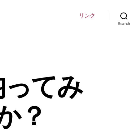
リンク
Search
均ってみ
か？