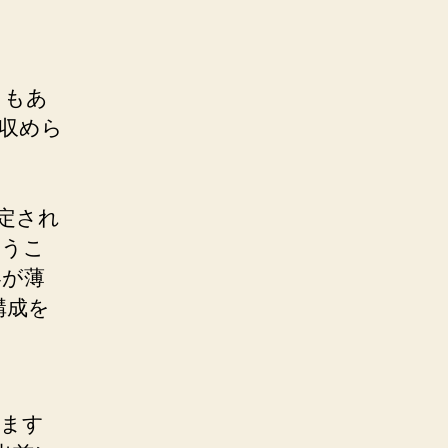
ともあ
収めら
定され
従うこ
容が薄
構成を
ります