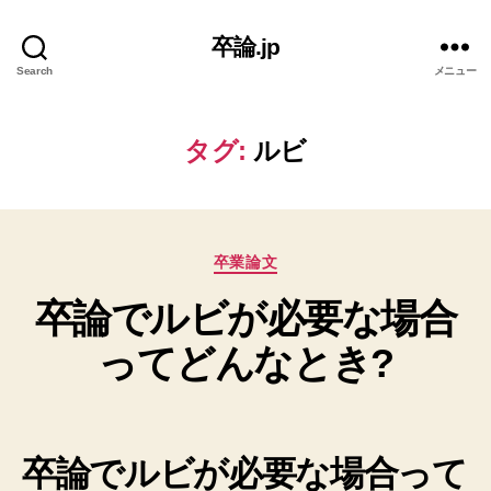
卒論.jp
Search
メニュー
タグ:
ルビ
カ
卒業論文
テ
卒論でルビが必要な場合
ゴ
リ
ってどんなとき?
ー
卒論でルビが必要な場合って