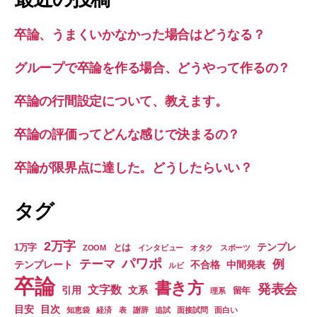
卒論、うまくいかなかった場合はどうなる？
グループで卒論を作る場合、どうやって作るの？
卒論の行間設定について、教えます。
卒論の評価ってどんな感じで決まるの？
卒論が限界点に達した。どうしたらいい？
タグ
2万字
テンプレ
1万字
とは
ZOOM
インタビュー
オタク
スポーツ
パワポ
テーマ
例
テンプレート
不合格
中間発表
ルビ
卒論
書き方
発表会
文字数
引用
文系
留年
理系
目安
目次
知恵袋
経済
表
謝辞
追試
面接試問
面白い